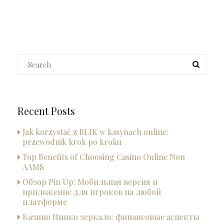
Recent Posts
Jak korzystać z BLIK w kasynach online:
przewodnik krok po kroku
Top Benefits of Choosing Casino Online Non
AAMS
Обзор Pin Up: Мобильная версия и
приложение для игроков на любой
платформе
Казино Пинко зеркало: финансовые аспекты