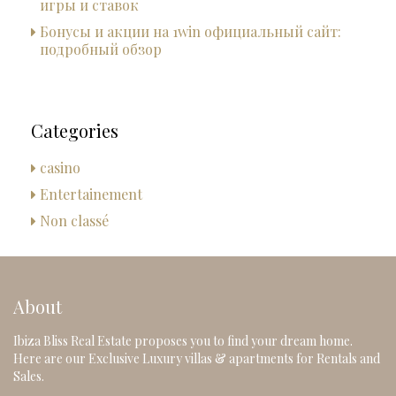
игры и ставок
Бонусы и акции на 1win официальный сайт:
подробный обзор
Categories
casino
Entertainement
Non classé
About
Ibiza Bliss Real Estate proposes you to find your dream home.
Here are our Exclusive Luxury villas & apartments for Rentals and
Sales.