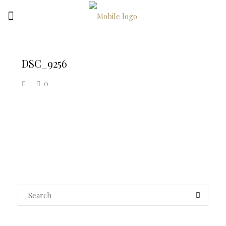
DSC_9256
0