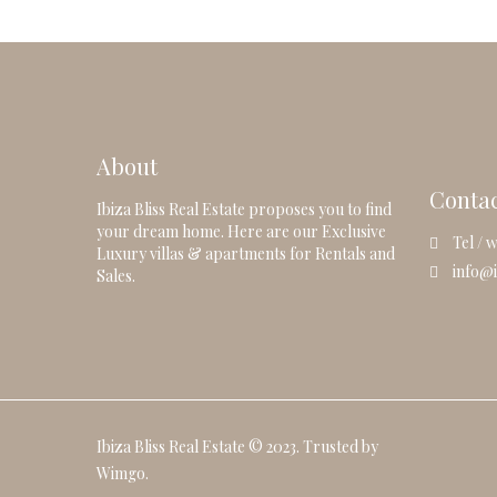
About
Conta
Ibiza Bliss Real Estate proposes you to find
your dream home. Here are our Exclusive
Tel / w
Luxury villas & apartments for Rentals and
info@i
Sales.
Ibiza Bliss Real Estate © 2023. Trusted by
Wimgo.