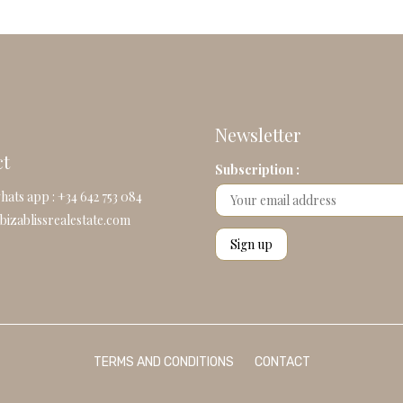
Newsletter
ct
Subscription :
hats app : +34 642 753 084
bizablissrealestate.com
TERMS AND CONDITIONS
CONTACT