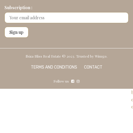
Subscription :
Ibiza Bliss Real Estate © 2023. Trusted by
Wimgo.
TERMS AND CONDITIONS
CONTACT
Follow us