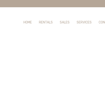
HOME
RENTALS
SALES
SERVICES
CON