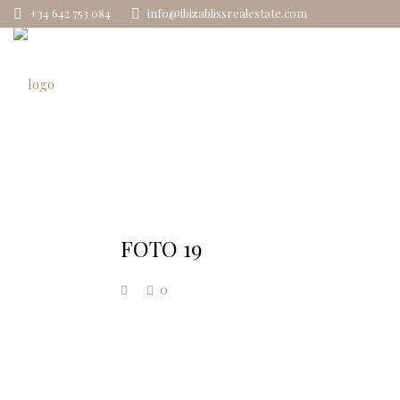
+34 642 753 084
info@ibizablissrealestate.com
FOTO 19
0