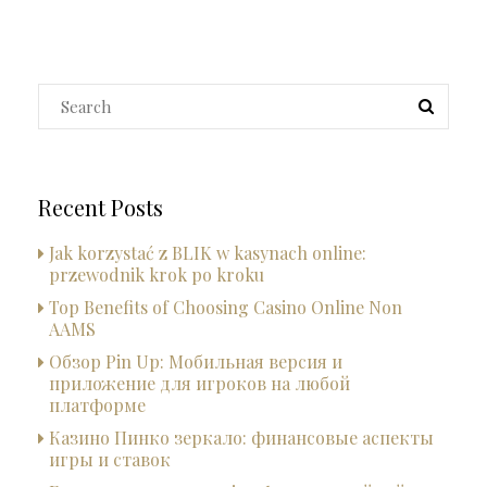
Recent Posts
Jak korzystać z BLIK w kasynach online:
przewodnik krok po kroku
Top Benefits of Choosing Casino Online Non
AAMS
Обзор Pin Up: Мобильная версия и
приложение для игроков на любой
платформе
Казино Пинко зеркало: финансовые аспекты
игры и ставок