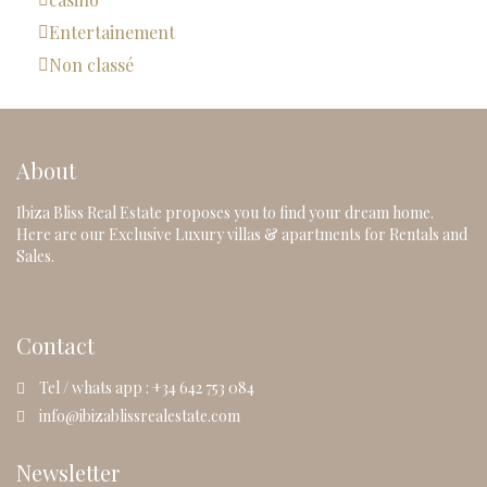
Entertainement
Non classé
About
Ibiza Bliss Real Estate proposes you to find your dream home.
Here are our Exclusive Luxury villas & apartments for Rentals and
Sales.
Contact
Tel / whats app : +34 642 753 084
info@ibizablissrealestate.com
Newsletter