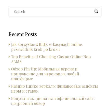
Recent Posts
Jak korzystać z BLIK w kasynach online:
przewodnik krok po kroku
Top Benefits of Choosing Casino Online Non
AAMS
Обзор Pin Up: Мобильная версия и
приложение для игроков на любой
платформе
Казино Пинко зеркало: финансовые аспекты
игры и ставок
Бонусы и акции на 1win официальный сайт:
подробный обзор