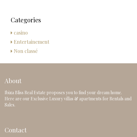
Categories
casino
Entertainement
Non classé
About
Ibiza Bliss Real Estate proposes you to find your dream home.
Here are our Exclusive Luxury villas & apartments for Rentals and
Sales.
Contact