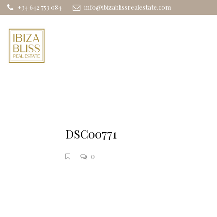
+34 642 753 084
info@ibizablissrealestate.com
DSC00771
0