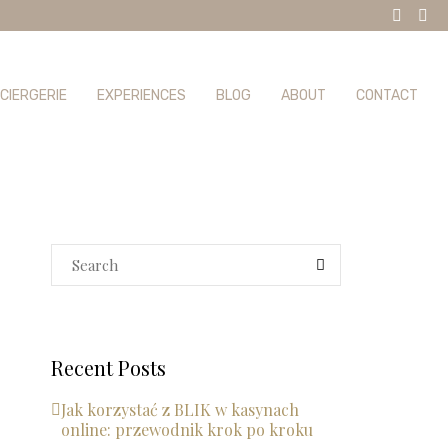
CIERGERIE
EXPERIENCES
BLOG
ABOUT
CONTACT
Recent Posts
Jak korzystać z BLIK w kasynach
online: przewodnik krok po kroku