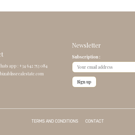
Newsletter
ct
Subscription :
hats app : +34 642 753 084
bizablissrealestate.com
TERMS AND CONDITIONS
CONTACT