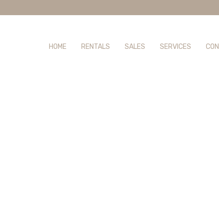
HOME
RENTALS
SALES
SERVICES
CON