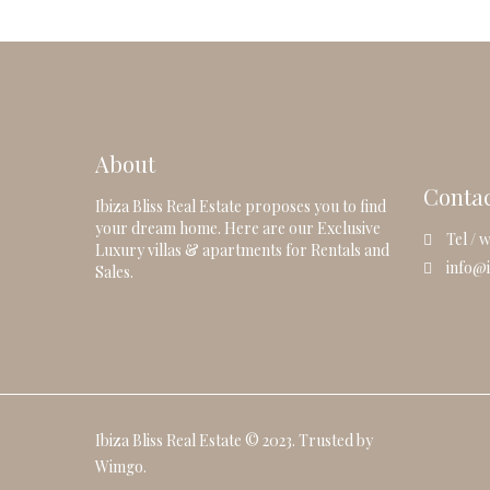
About
Conta
Ibiza Bliss Real Estate proposes you to find
your dream home. Here are our Exclusive
Tel / w
Luxury villas & apartments for Rentals and
info@i
Sales.
Ibiza Bliss Real Estate © 2023. Trusted by
Wimgo.