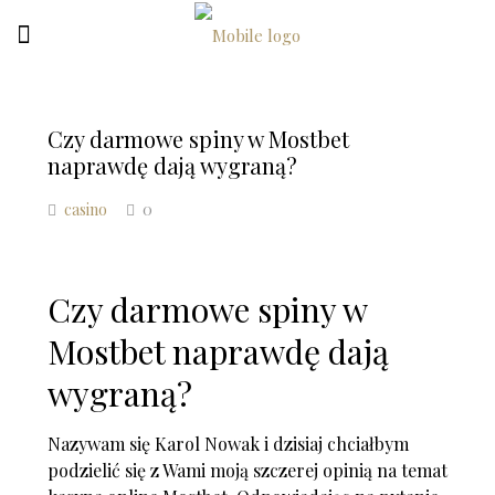
Czy darmowe spiny w Mostbet
naprawdę dają wygraną?
casino
0
Czy darmowe spiny w
Mostbet naprawdę dają
wygraną?
Nazywam się Karol Nowak i dzisiaj chciałbym
podzielić się z Wami moją szczerej opinią na temat