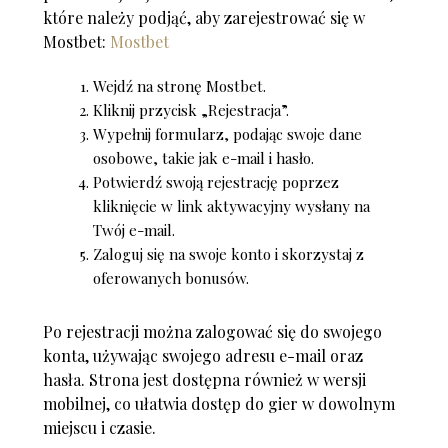
które należy podjąć, aby zarejestrować się w
Mostbet:
Mostbet
Wejdź na stronę Mostbet.
Kliknij przycisk „Rejestracja”.
Wypełnij formularz, podając swoje dane
osobowe, takie jak e-mail i hasło.
Potwierdź swoją rejestrację poprzez
kliknięcie w link aktywacyjny wysłany na
Twój e-mail.
Zaloguj się na swoje konto i skorzystaj z
oferowanych bonusów.
Po rejestracji można zalogować się do swojego
konta, używając swojego adresu e-mail oraz
hasła. Strona jest dostępna również w wersji
mobilnej, co ułatwia dostęp do gier w dowolnym
miejscu i czasie.