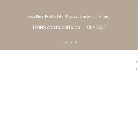
Ibiza Bliss Real Estate © 2023. Trusted by
Wimgo.
TERMS AND CONDITIONS
CONTACT
Follow us