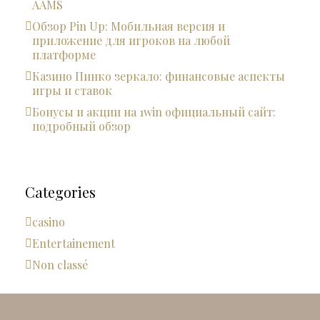
AAMS
Обзор Pin Up: Мобильная версия и
приложение для игроков на любой
платформе
Казино Пинко зеркало: финансовые аспекты
игры и ставок
Бонусы и акции на 1win официальный сайт:
подробный обзор
Categories
casino
Entertainement
Non classé