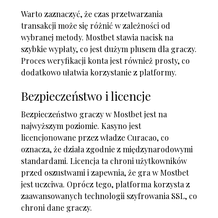
Warto zaznaczyć, że czas przetwarzania
transakcji może się różnić w zależności od
wybranej metody. Mostbet stawia nacisk na
szybkie wypłaty, co jest dużym plusem dla graczy.
Proces weryfikacji konta jest również prosty, co
dodatkowo ułatwia korzystanie z platformy.
Bezpieczeństwo i licencje
Bezpieczeństwo graczy w Mostbet jest na
najwyższym poziomie. Kasyno jest
licencjonowane przez władze Curacao, co
oznacza, że działa zgodnie z międzynarodowymi
standardami. Licencja ta chroni użytkowników
przed oszustwami i zapewnia, że gra w Mostbet
jest uczciwa. Oprócz tego, platforma korzysta z
zaawansowanych technologii szyfrowania SSL, co
chroni dane graczy.