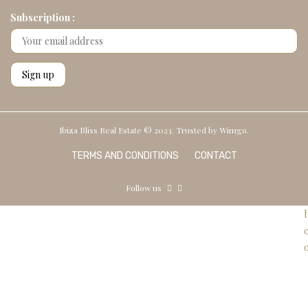
Subscription :
Ibiza Bliss Real Estate © 2023. Trusted by
Wimgo.
TERMS AND CONDITIONS
CONTACT
Follow us