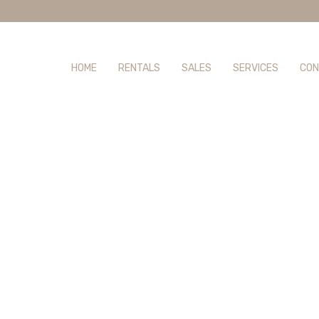
HOME
RENTALS
SALES
SERVICES
CON