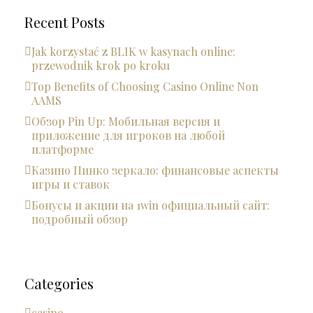
Recent Posts
Jak korzystać z BLIK w kasynach online:
przewodnik krok po kroku
Top Benefits of Choosing Casino Online Non
AAMS
Обзор Pin Up: Мобильная версия и
приложение для игроков на любой
платформе
Казино Пинко зеркало: финансовые аспекты
игры и ставок
Бонусы и акции на 1win официальный сайт:
подробный обзор
Categories
casino