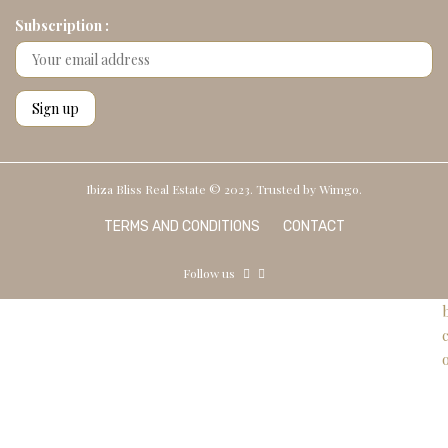
Subscription :
Ibiza Bliss Real Estate © 2023. Trusted by
Wimgo.
TERMS AND CONDITIONS
CONTACT
Follow us