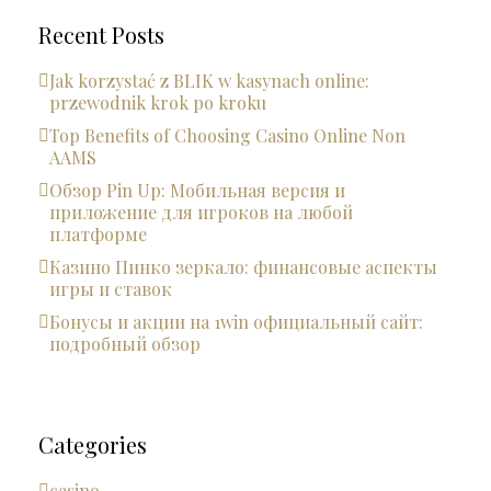
Recent Posts
Jak korzystać z BLIK w kasynach online:
przewodnik krok po kroku
Top Benefits of Choosing Casino Online Non
AAMS
Обзор Pin Up: Мобильная версия и
приложение для игроков на любой
платформе
Казино Пинко зеркало: финансовые аспекты
игры и ставок
Бонусы и акции на 1win официальный сайт:
подробный обзор
Categories
casino