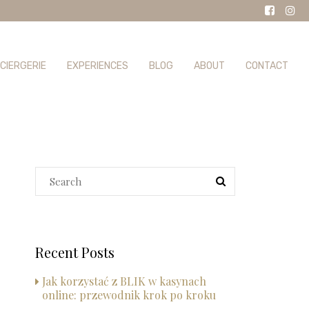
CIERGERIE
EXPERIENCES
BLOG
ABOUT
CONTACT
Recent Posts
Jak korzystać z BLIK w kasynach
online: przewodnik krok po kroku