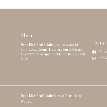
About
Conta
Ibiza Bliss Real Estate proposes you to find
your dream home. Here are our Exclusive
Tel / 
Luxury villas & apartments for Rentals and
info@
Sales.
Ibiza Bliss Real Estate © 2023. Trusted by
Wimgo.