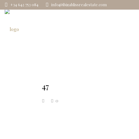
+34 642 753 084
info@ibizablissrealestate.com
47
0