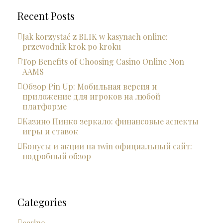
Recent Posts
Jak korzystać z BLIK w kasynach online:
przewodnik krok po kroku
Top Benefits of Choosing Casino Online Non
AAMS
Обзор Pin Up: Мобильная версия и
приложение для игроков на любой
платформе
Казино Пинко зеркало: финансовые аспекты
игры и ставок
Бонусы и акции на 1win официальный сайт:
подробный обзор
Categories
casino