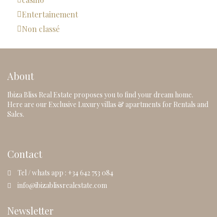
Entertainement
Non classé
About
Ibiza Bliss Real Estate proposes you to find your dream home.
Here are our Exclusive Luxury villas & apartments for Rentals and
Sales.
Contact
Tel / whats app : +34 642 753 084
info@ibizablissrealestate.com
Newsletter