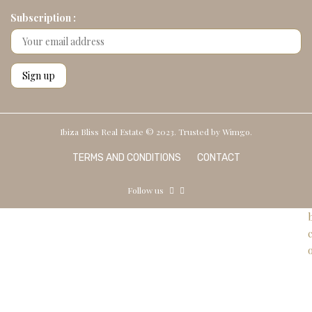
Subscription :
Ibiza Bliss Real Estate © 2023. Trusted by
Wimgo.
TERMS AND CONDITIONS
CONTACT
Follow us