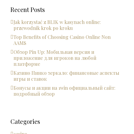
Recent Posts
Jak korzystać z BLIK w kasynach online:
przewodnik krok po kroku
Top Benefits of Choosing Casino Online Non
AAMS
Обзор Pin Up: Мобильная версия и
приложение для игроков на любой
платформе
Казино Пинко зеркало: финансовые аспекты
игры и ставок
Бонусы и акции на 1win официальный сайт:
подробный обзор
Categories
casino