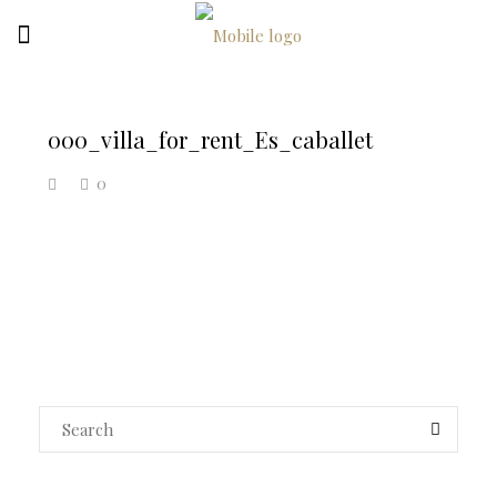
000_villa_for_rent_Es_caballet
0