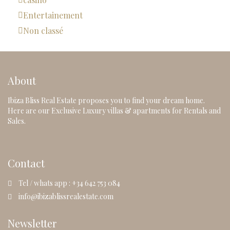
Entertainement
Non classé
About
Ibiza Bliss Real Estate proposes you to find your dream home.
Here are our Exclusive Luxury villas & apartments for Rentals and
Sales.
Contact
Tel / whats app : +34 642 753 084
info@ibizablissrealestate.com
Newsletter