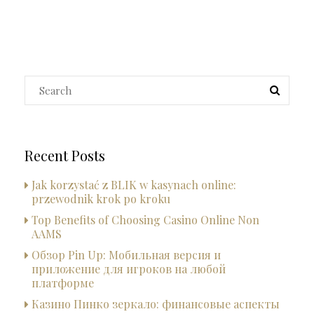
Recent Posts
Jak korzystać z BLIK w kasynach online:
przewodnik krok po kroku
Top Benefits of Choosing Casino Online Non
AAMS
Обзор Pin Up: Мобильная версия и
приложение для игроков на любой
платформе
Казино Пинко зеркало: финансовые аспекты