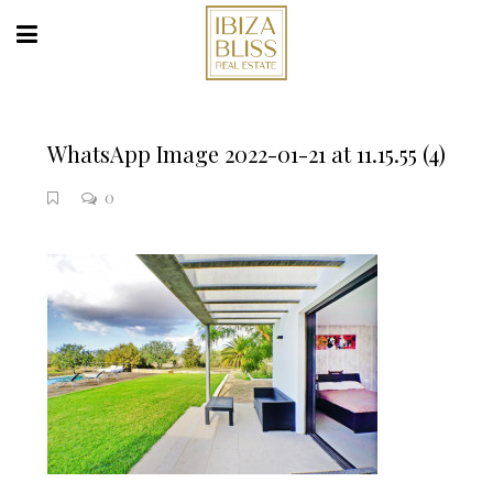
WhatsApp Image 2022-01-21 at 11.15.55 (4)
0