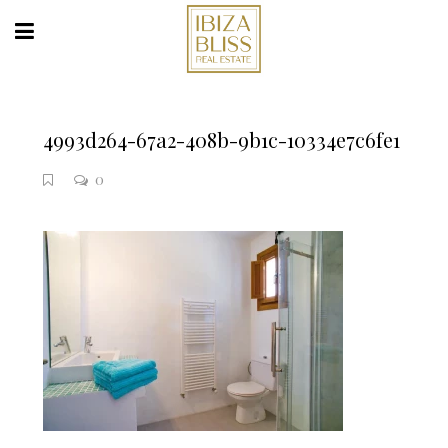
4993d264-67a2-408b-9b1c-10334e7c6fe1
0