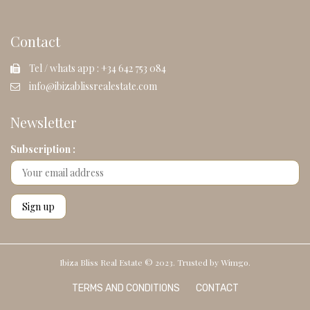
Contact
Tel / whats app : +34 642 753 084
info@ibizablissrealestate.com
Newsletter
Subscription :
Ibiza Bliss Real Estate © 2023. Trusted by
Wimgo.
TERMS AND CONDITIONS
CONTACT