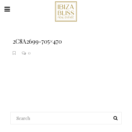
2C8A2699-705×470
0