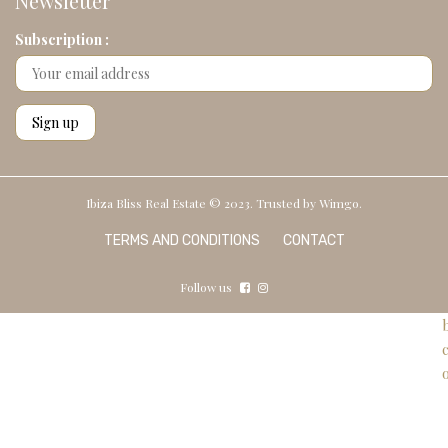
Newsletter
Subscription :
Ibiza Bliss Real Estate © 2023. Trusted by
Wimgo.
TERMS AND CONDITIONS
CONTACT
Follow us