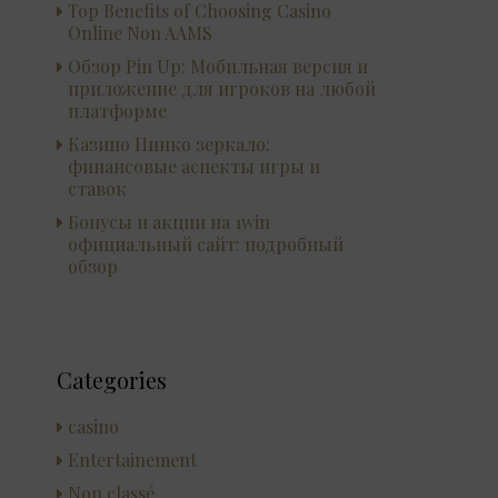
Top Benefits of Choosing Casino
Online Non AAMS
Обзор Pin Up: Мобильная версия и
приложение для игроков на любой
платформе
Казино Пинко зеркало:
финансовые аспекты игры и
ставок
Бонусы и акции на 1win
официальный сайт: подробный
обзор
Categories
casino
Entertainement
Non classé