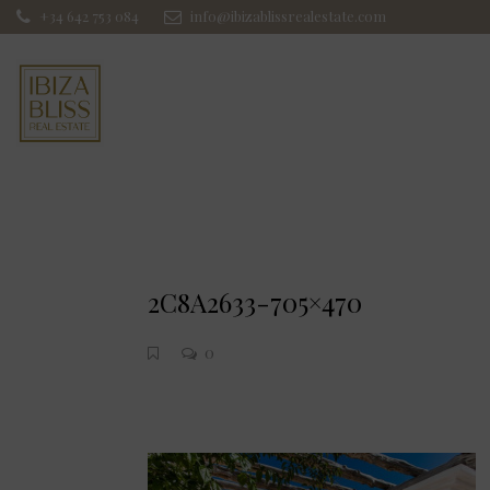
+34 642 753 084
info@ibizablissrealestate.com
2C8A2633-705×470
0