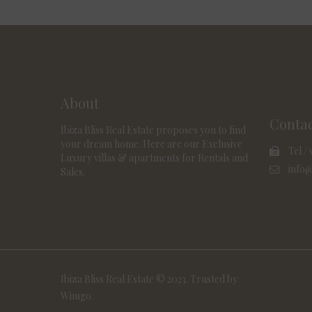
About
Conta
Ibiza Bliss Real Estate proposes you to find
your dream home. Here are our Exclusive
Tel / 
Luxury villas & apartments for Rentals and
info@
Sales.
Ibiza Bliss Real Estate © 2023. Trusted by
Wimgo.