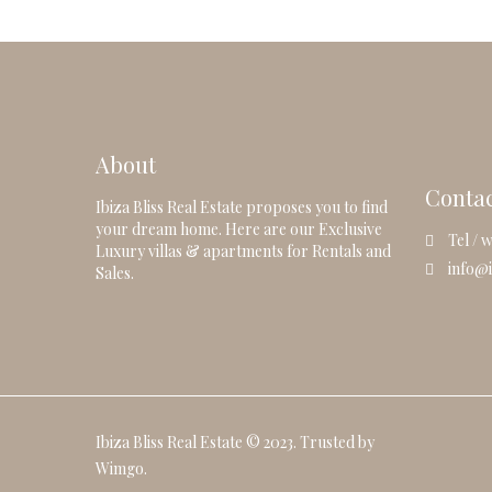
About
Conta
Ibiza Bliss Real Estate proposes you to find
your dream home. Here are our Exclusive
Tel / w
Luxury villas & apartments for Rentals and
info@i
Sales.
Ibiza Bliss Real Estate © 2023. Trusted by
Wimgo.