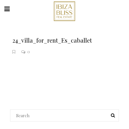
24_villa_for_rent_Es_caballet
0