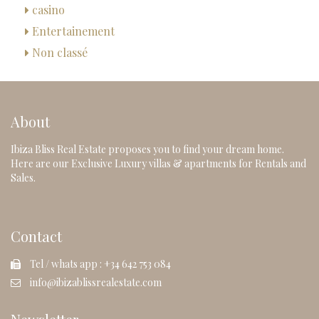
casino
Entertainement
Non classé
About
Ibiza Bliss Real Estate proposes you to find your dream home.
Here are our Exclusive Luxury villas & apartments for Rentals and
Sales.
Contact
Tel / whats app : +34 642 753 084
info@ibizablissrealestate.com