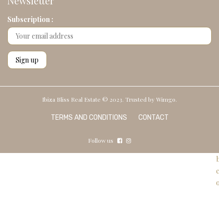
Newsletter
Subscription :
Ibiza Bliss Real Estate © 2023. Trusted by
Wimgo.
TERMS AND CONDITIONS
CONTACT
Follow us