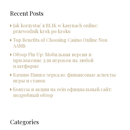
Recent Posts
Jak korzystać z BLIK w kasynach online:
przewodnik krok po kroku
Top Benefits of Choosing Casino Online Non
AAMS
Обзор Pin Up: Мобильная версия и
приложение для игроков на любой
платформе
Казино Пинко зеркало: финансовые аспекты
игры и ставок
Бонусы и акции на 1win официальный сайт:
подробный обзор
Categories